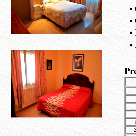
• 
• G
• P
• 
Pr
2