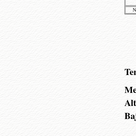
N
Te
Me
Alt
Ba