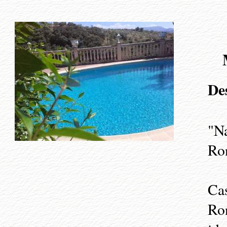
De
"Na
Ro
Cas
Ron