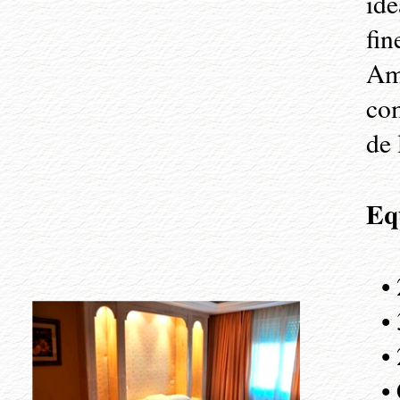
ide
fin
Am
com
de 
Eq
• 
• 3
• 
• C