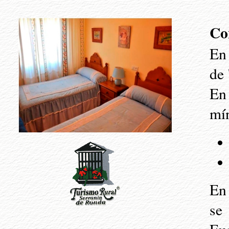
Co
En 
de 
En 
mín
En 
se