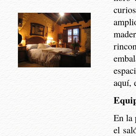
curio
ampli
mader
rinco
embal
espac
aquí, 
Equi
En la 
el sa