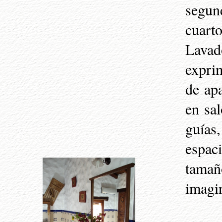
segun
cuar
Lavad
exprim
de ap
en sa
guías
espaci
tamañ
imagi