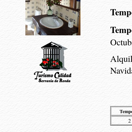
Temp
Tempo
Octub
Alqui
Navid
Tempo
2