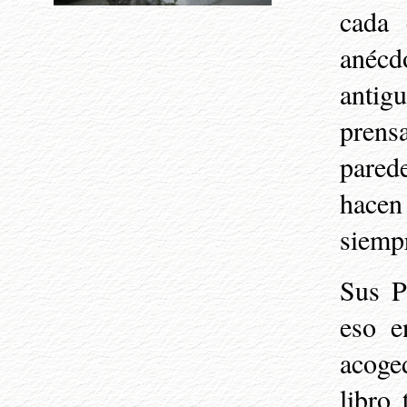
cada 
anécd
antigu
prens
pared
hacen
siemp
Sus P
eso e
acoge
libro