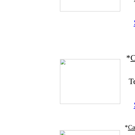
*
C
T
*
Ca