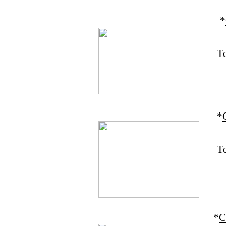
*
Te
*
T
*
C