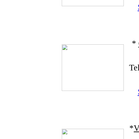
*
Te
*
V