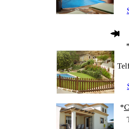
Tel
*
C