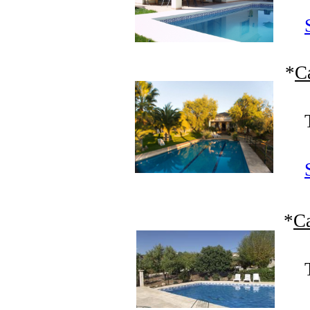
*
C
*
Ca