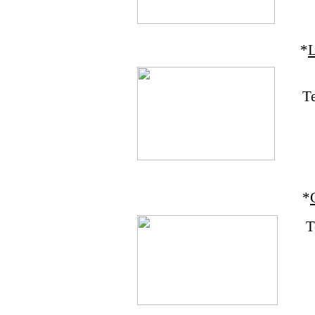
*
L
T
*
T