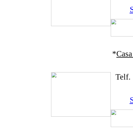
S
*
Casa
Telf
S