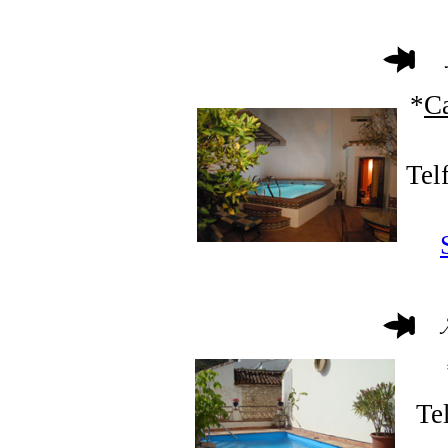
*
C
Tel
Te