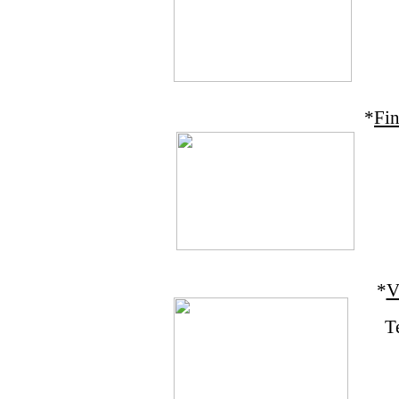
*
Fin
*
V
T