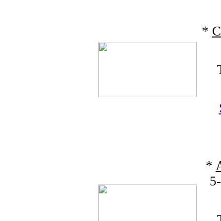
*
C
*
5-