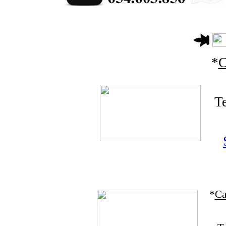
*
C
T
*
Ca