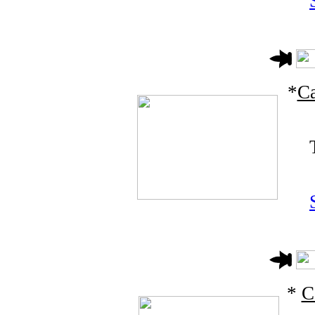
*
Ca
*
C